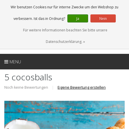
DE
0 Artikel
Wir benutzen Cookies nur für interne Zwecke um den Webshop zu
verbessern. Ist das in Ordnung?
Ja
Nein
Für weitere Informationen beachten Sie bitte unsere
Datenschutzerklärung. »
MENU
5 cocosballs
Noch keine Bewertungen
|
Eigene Bewertung erstellen