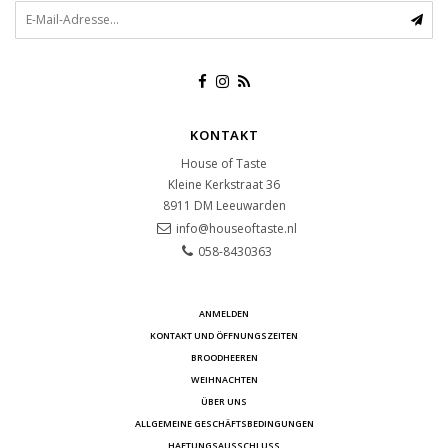
KONTAKT
House of Taste
Kleine Kerkstraat 36
8911 DM
Leeuwarden
info@houseoftaste.nl
058-8430363
ANMELDEN
KONTAKT UND ÖFFNUNGSZEITEN
BROODHEEREN
WEIHNACHTEN
ÜBER UNS
ALLGEMEINE GESCHÄFTSBEDINGUNGEN
HAFTUNGSAUSSCHLUSS