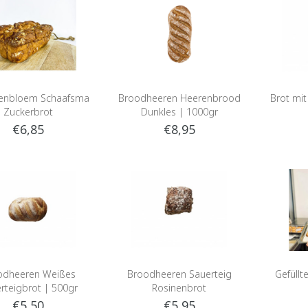
enbloem Schaafsma
Broodheeren Heerenbrood
Brot mi
Zuckerbrot
Dunkles | 1000gr
€6,85
€8,95
odheeren Weißes
Broodheeren Sauerteig
Gefüllt
rteigbrot | 500gr
Rosinenbrot
€5,50
€5,95