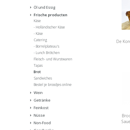
Öl und Essig
Frische producten
Käse
Holländischer Käse
Käse
Catering
De Kor
Borrelplateau's
Lunch Brötchen
Fleisch- und Wurstwaren
Tapas
Brot
Sandwiches
Bestel je broodjes online
Wein
Getränke
Feinkost
Nüsse
Bro
Saue
Non-Food