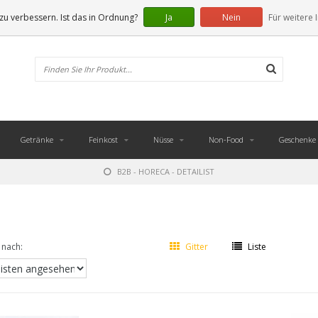
u verbessern. Ist das in Ordnung?
Ja
Nein
Für weitere 
Getränke
Feinkost
Nüsse
Non-Food
Geschenke
B2B - HORECA - DETAILIST
 nach:
Gitter
Liste