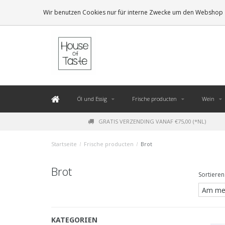
LEVERING BINNEN 48 UUR. *
Wir benutzen Cookies nur für interne Zwecke um den Webshop z
Öl und Essig
Frische producten
Wein
GRATIS VERZENDING VANAF €75,00 (*NL)
Startseite
/
Frische producten
/
Brot
Brot
Sortieren
KATEGORIEN