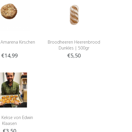
t Amarena Kirschen
Broodheeren Heerenbrood
Dunkles | 500gr
€14,99
€5,50
e Kekse von Edwin
Klaasen
€3,50