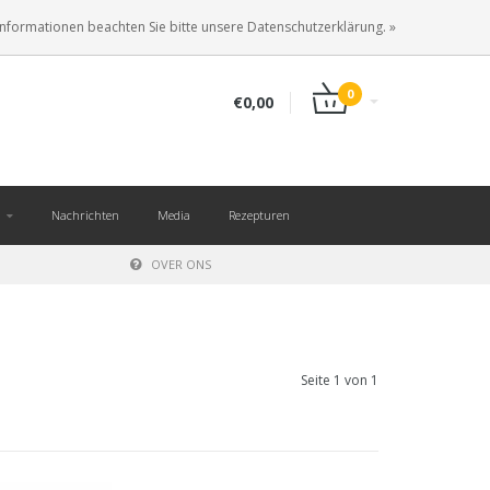
DE
ANMELDEN
KUNDENKONTO ANLEGEN
Informationen beachten Sie bitte unsere Datenschutzerklärung. »
0
€0,00
Nachrichten
Media
Rezepturen
OVER ONS
Seite 1 von 1