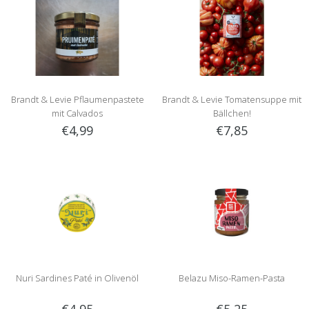
Brandt & Levie Pflaumenpastete
Brandt & Levie Tomatensuppe mit
mit Calvados
Bällchen!
€4,99
€7,85
Nuri Sardines Paté in Olivenöl
Belazu Miso-Ramen-Pasta
€4,95
€5,25