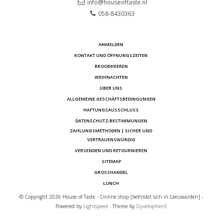
info@houseoftaste.nl
058-8430363
ANMELDEN
KONTAKT UND ÖFFNUNGSZEITEN
BROODHEEREN
WEIHNACHTEN
ÜBER UNS
ALLGEMEINE GESCHÄFTSBEDINGUNGEN
HAFTUNGSAUSSCHLUSS
DATENSCHUTZ-BESTIMMUNGEN
ZAHLUNGSMETHODEN | SICHER UND
VERTRAUENSWÜRDIG
VERSENDEN UND RETOURNIEREN
SITEMAP
GROSSHANDEL
LUNCH
© Copyright 2026 House of Taste - Online shop [befindet sich in Leeuwarden] -
Powered by
Lightspeed
- Theme by
Dyvelopment