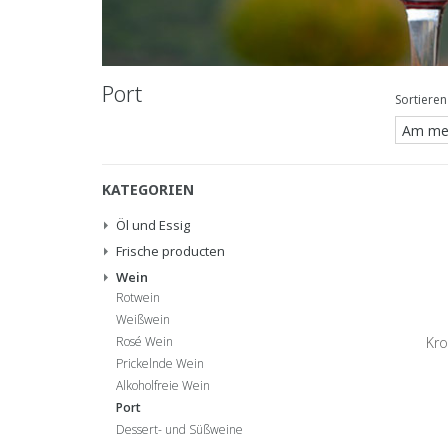
Port
Sortieren
KATEGORIEN
Öl und Essig
Frische producten
Wein
Rotwein
Weißwein
Kro
Rosé Wein
Prickelnde Wein
Alkoholfreie Wein
Port
Dessert- und Süßweine