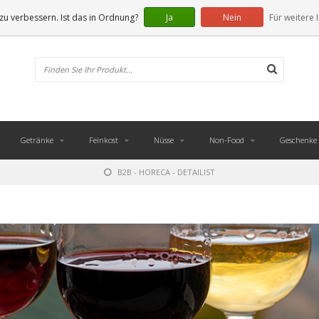
u verbessern. Ist das in Ordnung?
Ja
Nein
Für weitere 
Getränke
Feinkost
Nüsse
Non-Food
Geschenke
B2B - HORECA - DETAILIST