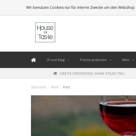
LEVERING BINNEN 48 UUR. *
Wir benutzen Cookies nur für interne Zwecke um den Webshop z
Öl und Essig
Frische producten
Wein
GRATIS VERZENDING VANAF €75,00 (*NL)
Startseite
/
Wein
/
Port