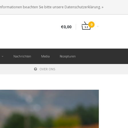
DE
ANMELDEN
KUNDENKONTO ANLEGEN
Informationen beachten Sie bitte unsere Datenschutzerklärung. »
0
€0,00
Nachrichten
Media
Rezepturen
OVER ONS