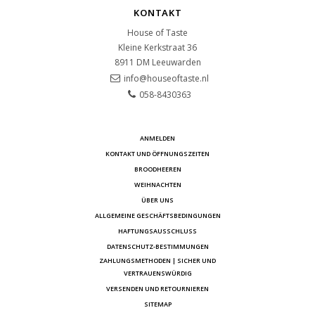
KONTAKT
House of Taste
Kleine Kerkstraat 36
8911 DM
Leeuwarden
info@houseoftaste.nl
058-8430363
ANMELDEN
KONTAKT UND ÖFFNUNGSZEITEN
BROODHEEREN
WEIHNACHTEN
ÜBER UNS
ALLGEMEINE GESCHÄFTSBEDINGUNGEN
HAFTUNGSAUSSCHLUSS
DATENSCHUTZ-BESTIMMUNGEN
ZAHLUNGSMETHODEN | SICHER UND
VERTRAUENSWÜRDIG
VERSENDEN UND RETOURNIEREN
SITEMAP