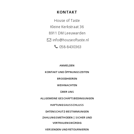
KONTAKT
House of Taste
Kleine Kerkstraat 36
8911 DM
Leeuwarden
info@houseoftaste.nl
058-8430363
ANMELDEN
KONTAKT UND ÖFFNUNGSZEITEN
BROODHEEREN
WEIHNACHTEN
ÜBER UNS
ALLGEMEINE GESCHÄFTSBEDINGUNGEN
HAFTUNGSAUSSCHLUSS
DATENSCHUTZ-BESTIMMUNGEN
ZAHLUNGSMETHODEN | SICHER UND
VERTRAUENSWÜRDIG
VERSENDEN UND RETOURNIEREN