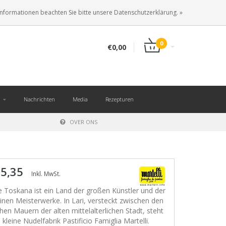
DE
ANMELDEN
KUNDENKONTO ANLEGEN
Informationen beachten Sie bitte unsere Datenschutzerklärung. »
0
€0,00
Nachrichten
Media
Rezepturen
OVER ONS
 5,35
Inkl. MwSt.
e Toskana ist ein Land der großen Künstler und der
einen Meisterwerke. In Lari, versteckt zwischen den
hen Mauern der alten mittelalterlichen Stadt, steht
e kleine Nudelfabrik Pastificio Famiglia Martelli.