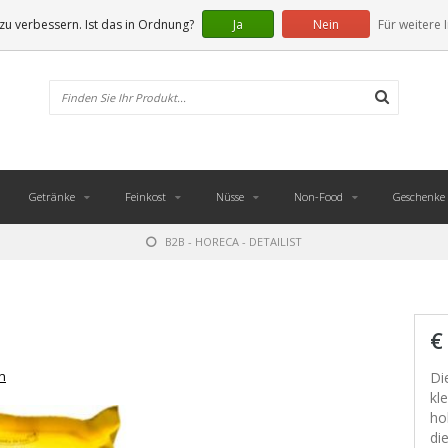
u verbessern. Ist das in Ordnung?
Ja
Nein
Für weitere 
Getränke
Feinkost
Nüsse
Non-Food
Geschenke
B2B - HORECA - DETAILIST
€
n
Di
kl
ho
di