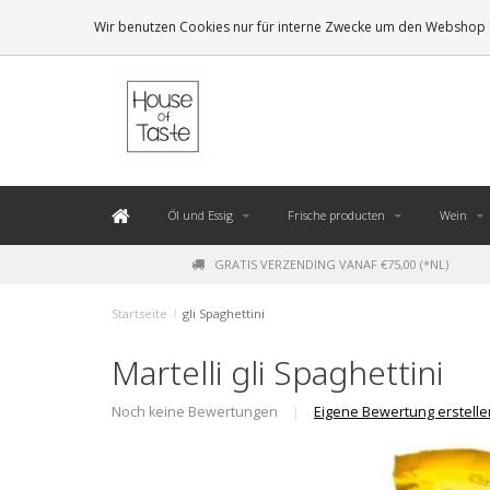
LEVERING BINNEN 48 UUR. *
Wir benutzen Cookies nur für interne Zwecke um den Webshop z
Öl und Essig
Frische producten
Wein
GRATIS VERZENDING VANAF €75,00 (*NL)
Startseite
/
gli Spaghettini
Martelli gli Spaghettini
Noch keine Bewertungen
|
Eigene Bewertung erstelle