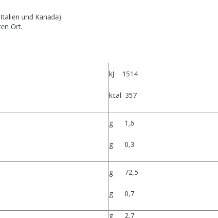
Italien und Kanada).
ten Ort.
kJ 1514
kcal 357
g 1,6
g 0,3
g 72,5
g 0,7
g 2,7