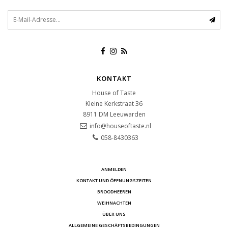
KONTAKT
House of Taste
Kleine Kerkstraat 36
8911 DM
Leeuwarden
info@houseoftaste.nl
058-8430363
ANMELDEN
KONTAKT UND ÖFFNUNGSZEITEN
BROODHEEREN
WEIHNACHTEN
ÜBER UNS
ALLGEMEINE GESCHÄFTSBEDINGUNGEN