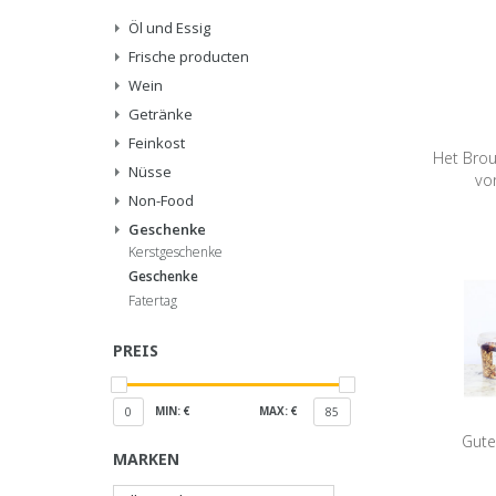
Öl und Essig
Frische producten
Wein
Getränke
Feinkost
Het Bro
Nüsse
vo
Non-Food
Geschenke
Kerstgeschenke
Geschenke
Fatertag
PREIS
MIN: €
MAX: €
0
85
Gute
MARKEN