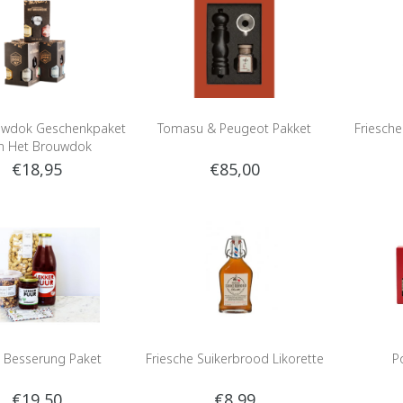
uwdok Geschenkpaket
Tomasu & Peugeot Pakket
Friesch
n Het Brouwdok
€18,95
€85,00
 Besserung Paket
Friesche Suikerbrood Likorette
P
€19,50
€8,99