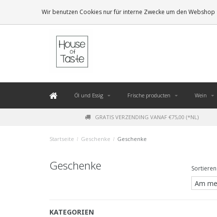
LEVERING BINNEN 48 UUR. *
Wir benutzen Cookies nur für interne Zwecke um den Webshop z
Öl und Essig
Frische producten
Wein
GRATIS VERZENDING VANAF €75,00 (*NL)
Startseite
/
Geschenke
/
Geschenke
Geschenke
Sortieren
KATEGORIEN