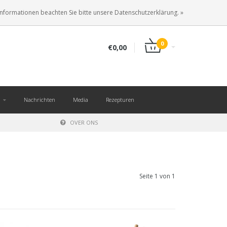
DE
ANMELDEN
KUNDENKONTO ANLEGEN
Informationen beachten Sie bitte unsere Datenschutzerklärung. »
0
€0,00
Nachrichten
Media
Rezepturen
OVER ONS
Seite 1 von 1