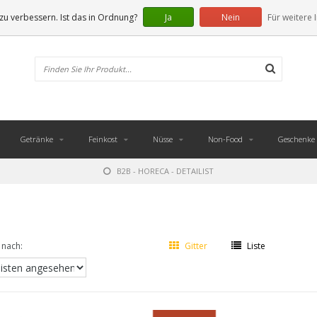
u verbessern. Ist das in Ordnung?
Ja
Nein
Für weitere 
Getränke
Feinkost
Nüsse
Non-Food
Geschenke
B2B - HORECA - DETAILIST
 nach:
Gitter
Liste