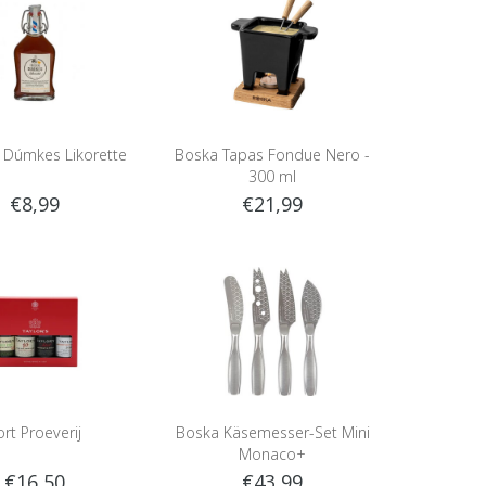
e Dúmkes Likorette
Boska Tapas Fondue Nero -
300 ml
€8,99
€21,99
ort Proeverij
Boska Käsemesser-Set Mini
Monaco+
€16,50
€43,99