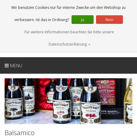
DE
0 Artikel
Wir benutzen Cookies nur für interne Zwecke um den Webshop zu
verbessern. Ist das in Ordnung?
Ja
Nein
Für weitere Informationen beachten Sie bitte unsere
Datenschutzerklärung. »
MENU
Balsamico