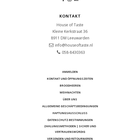
KONTAKT
House of Taste
Kleine Kerkstraat 36
8911 DM
Leeuwarden
info@houseoftaste.nl
058-8430363
ANMELDEN
KONTAKT UND ÖFFNUNGSZEITEN
BROODHEEREN
WEIHNACHTEN
ÜBER UNS
ALLGEMEINE GESCHÄFTSBEDINGUNGEN
HAFTUNGSAUSSCHLUSS
DATENSCHUTZ-BESTIMMUNGEN
ZAHLUNGSMETHODEN | SICHER UND
VERTRAUENSWÜRDIG
VERSENDEN UND RETOURNIEREN