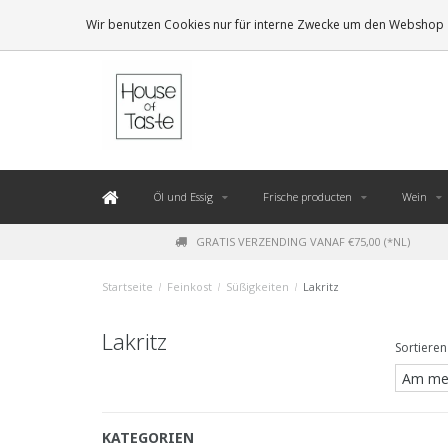
LEVERING BINNEN 48 UUR. *
Wir benutzen Cookies nur für interne Zwecke um den Webshop z
Öl und Essig
Frische producten
Wein
GRATIS VERZENDING VANAF €75,00 (*NL)
Startseite
/
Feinkost
/
Süßigkeiten
/
Lakritz
Lakritz
Sortieren
KATEGORIEN