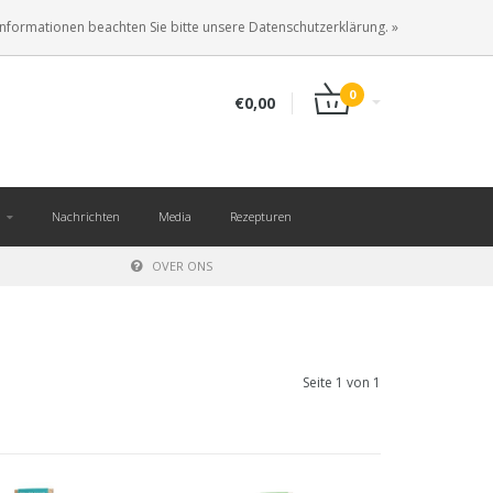
DE
ANMELDEN
KUNDENKONTO ANLEGEN
Informationen beachten Sie bitte unsere Datenschutzerklärung. »
0
€0,00
Nachrichten
Media
Rezepturen
OVER ONS
Seite 1 von 1