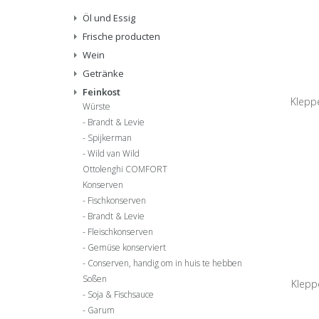
Öl und Essig
Frische producten
Wein
Getränke
Feinkost
Klepp
Würste
Brandt & Levie
Spijkerman
Wild van Wild
Ottolenghi COMFORT
Konserven
Fischkonserven
Brandt & Levie
Fleischkonserven
Gemüse konserviert
Conserven, handig om in huis te hebben
Soßen
Klepp
Soja & Fischsauce
Garum