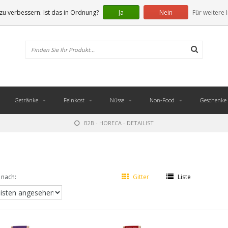
u verbessern. Ist das in Ordnung?
Ja
Nein
Für weitere 
Getränke
Feinkost
Nüsse
Non-Food
Geschenke
B2B - HORECA - DETAILIST
 nach:
Gitter
Liste