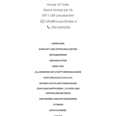
House of Taste
Kleine Kerkstraat 36
8911 DM
Leeuwarden
info@houseoftaste.nl
058-8430363
ANMELDEN
KONTAKT UND ÖFFNUNGSZEITEN
BROODHEEREN
WEIHNACHTEN
ÜBER UNS
ALLGEMEINE GESCHÄFTSBEDINGUNGEN
HAFTUNGSAUSSCHLUSS
DATENSCHUTZ-BESTIMMUNGEN
ZAHLUNGSMETHODEN | SICHER UND
VERTRAUENSWÜRDIG
VERSENDEN UND RETOURNIEREN
SITEMAP
GROSSHANDEL
LUNCH