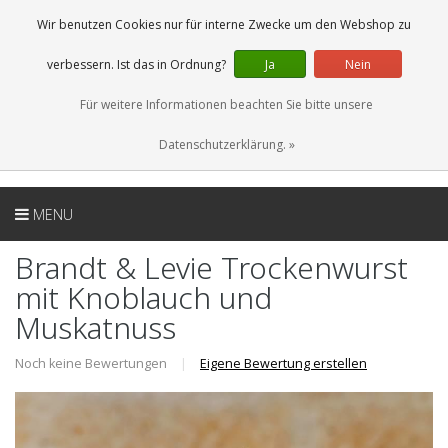
DE
0 Artikel
Wir benutzen Cookies nur für interne Zwecke um den Webshop zu
verbessern. Ist das in Ordnung?
Ja
Nein
Für weitere Informationen beachten Sie bitte unsere
Datenschutzerklärung. »
MENU
Brandt & Levie Trockenwurst
mit Knoblauch und
Muskatnuss
Noch keine Bewertungen
|
Eigene Bewertung erstellen