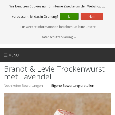
DE
0 Artikel
Wir benutzen Cookies nur für interne Zwecke um den Webshop zu
verbessern. Ist das in Ordnung?
Ja
Nein
Für weitere Informationen beachten Sie bitte unsere
Datenschutzerklärung. »
MENU
Brandt & Levie Trockenwurst
met Lavendel
Noch keine Bewertungen
|
Eigene Bewertung erstellen