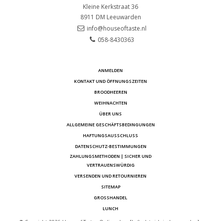
Kleine Kerkstraat 36
8911 DM
Leeuwarden
info@houseoftaste.nl
058-8430363
ANMELDEN
KONTAKT UND ÖFFNUNGSZEITEN
BROODHEEREN
WEIHNACHTEN
ÜBER UNS
ALLGEMEINE GESCHÄFTSBEDINGUNGEN
HAFTUNGSAUSSCHLUSS
DATENSCHUTZ-BESTIMMUNGEN
ZAHLUNGSMETHODEN | SICHER UND
VERTRAUENSWÜRDIG
VERSENDEN UND RETOURNIEREN
SITEMAP
GROSSHANDEL
LUNCH