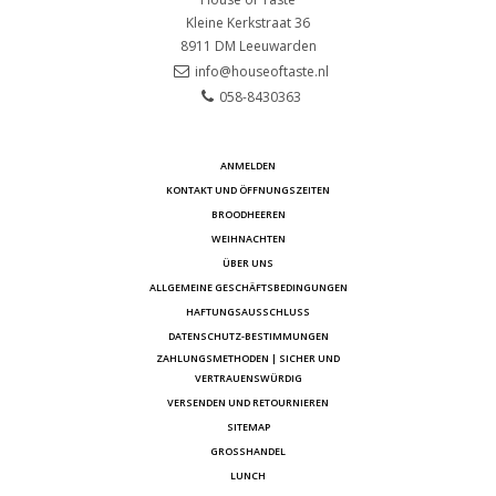
Kleine Kerkstraat 36
8911 DM
Leeuwarden
info@houseoftaste.nl
058-8430363
ANMELDEN
KONTAKT UND ÖFFNUNGSZEITEN
BROODHEEREN
WEIHNACHTEN
ÜBER UNS
ALLGEMEINE GESCHÄFTSBEDINGUNGEN
HAFTUNGSAUSSCHLUSS
DATENSCHUTZ-BESTIMMUNGEN
ZAHLUNGSMETHODEN | SICHER UND
VERTRAUENSWÜRDIG
VERSENDEN UND RETOURNIEREN
SITEMAP
GROSSHANDEL
LUNCH