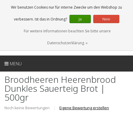
DE
0 Artikel
Wir benutzen Cookies nur für interne Zwecke um den Webshop zu
verbessern. Ist das in Ordnung?
Ja
Nein
Für weitere Informationen beachten Sie bitte unsere
Datenschutzerklärung. »
MENU
Broodheeren Heerenbrood
Dunkles Sauerteig Brot |
500gr
Noch keine Bewertungen
|
Eigene Bewertung erstellen