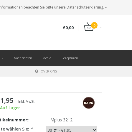
DE
ANMELDEN
KUNDENKONTO ANLEGEN
Informationen beachten Sie bitte unsere Datenschutzerklärung. »
0
€0,00
Nachrichten
Media
Rezepturen
OVER ONS
 1,95
Inkl. MwSt.
Auf Lager
tikelnummer::
Mplus 3212
tte wählen Sie:
*