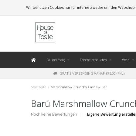
LEVERING BINNEN 48 UUR. *
Wir benutzen Cookies nur für interne Zwecke um den Webshop z
Öl und Essig
Frische producten
Wein
GRATIS VERZENDING VANAF €75,00 (*NL)
Startseite
/
Marshmallow Crunchy Cashew Bar
Barú Marshmallow Crunc
Noch keine Bewertungen
|
Eigene Bewertung erstelle