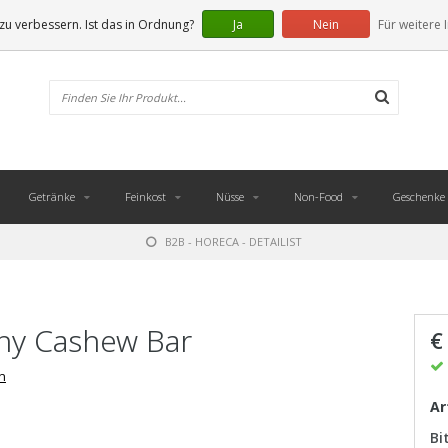
u verbessern. Ist das in Ordnung?
Ja
Nein
Für weitere 
Getränke
Feinkost
Nüsse
Non-Food
Geschenke
B2B - HORECA - DETAILIST
hy Cashew Bar
€
n
Ar
Bi