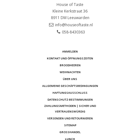
House of Taste
Kleine Kerkstraat 36
8911 DM
Leeuwarden
info@houseoftaste.nl
058-8430363
ANMELDEN
KONTAKT UND ÖFFNUNGSZEITEN
BROODHEEREN
WEIHNACHTEN
ÜBER UNS
ALLGEMEINE GESCHÄFTSBEDINGUNGEN
HAFTUNGSAUSSCHLUSS
DATENSCHUTZ-BESTIMMUNGEN
ZAHLUNGSMETHODEN | SICHER UND
VERTRAUENSWÜRDIG
VERSENDEN UND RETOURNIEREN
SITEMAP
GROSSHANDEL
LUNCH