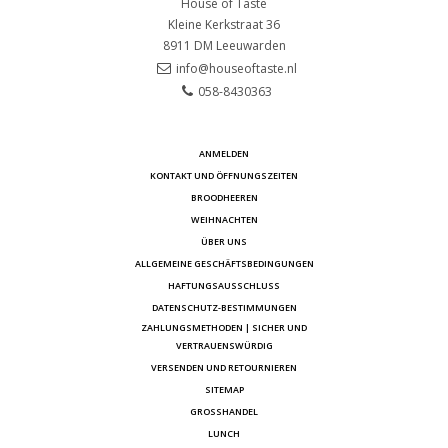
House of Taste
Kleine Kerkstraat 36
8911 DM
Leeuwarden
info@houseoftaste.nl
058-8430363
ANMELDEN
KONTAKT UND ÖFFNUNGSZEITEN
BROODHEEREN
WEIHNACHTEN
ÜBER UNS
ALLGEMEINE GESCHÄFTSBEDINGUNGEN
HAFTUNGSAUSSCHLUSS
DATENSCHUTZ-BESTIMMUNGEN
ZAHLUNGSMETHODEN | SICHER UND
VERTRAUENSWÜRDIG
VERSENDEN UND RETOURNIEREN
SITEMAP
GROSSHANDEL
LUNCH