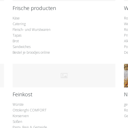
Frische producten
W
Käse
Ro
Catering
We
Fleisch- und Wurstwaren
Ro
Tapas
Pr
Brot
Al
Sandwiches
Po
Bestel je broodjes online
De
Feinkost
N
Würste
ge
Ottolenghi COMFORT
Ro
Konserven
Ge
Soßen
Pasta, Reis & Getreide