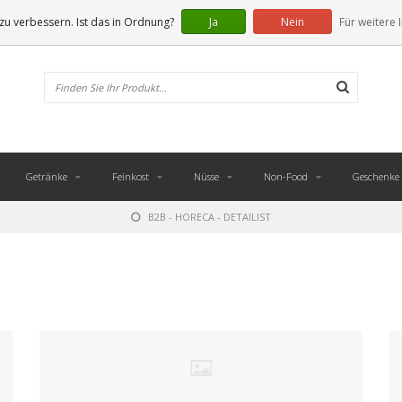
u verbessern. Ist das in Ordnung?
Ja
Nein
Für weitere 
Getränke
Feinkost
Nüsse
Non-Food
Geschenke
B2B - HORECA - DETAILIST