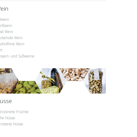
ein
twein
ißwein
sé Wein
ickelnde Wein
koholfreie Wein
rt
ssert- und Süßweine
üsse
trocknete Früchte
he Nüsse
röstete Nüsse