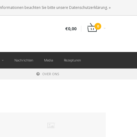
DE
ANMELDEN
KUNDENKONTO ANLEGEN
Informationen beachten Sie bitte unsere Datenschutzerklärung. »
0
€0,00
Nachrichten
Media
Rezepturen
OVER ONS