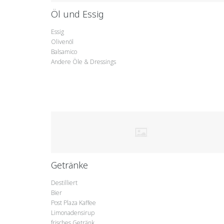
Öl und Essig
Essig
Olivenöl
Balsamico
Andere Öle & Dressings
Getränke
Destilliert
Bier
Post Plaza Kaffee
Limonadensirup
frisches Getränk