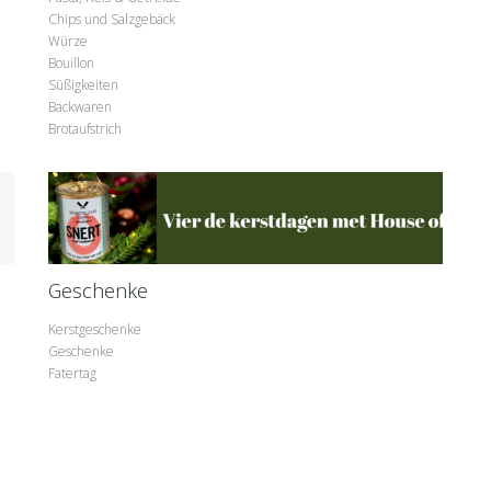
Chips und Salzgebäck
Würze
Bouillon
Süßigkeiten
Backwaren
Brotaufstrich
Geschenke
Kerstgeschenke
Geschenke
Fatertag