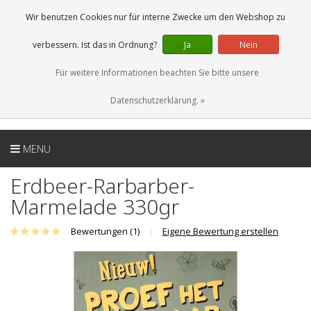
DE
0 Artikel
Wir benutzen Cookies nur für interne Zwecke um den Webshop zu
verbessern. Ist das in Ordnung?
Ja
Nein
Für weitere Informationen beachten Sie bitte unsere
Datenschutzerklärung. »
MENU
Erdbeer-Rarbarber-
Marmelade 330gr
Bewertungen (1)
|
Eigene Bewertung erstellen