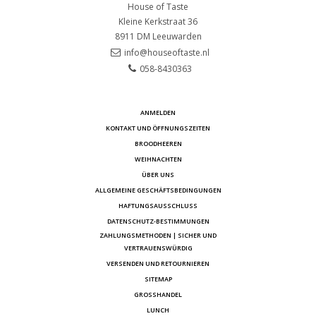
House of Taste
Kleine Kerkstraat 36
8911 DM
Leeuwarden
info@houseoftaste.nl
058-8430363
ANMELDEN
KONTAKT UND ÖFFNUNGSZEITEN
BROODHEEREN
WEIHNACHTEN
ÜBER UNS
ALLGEMEINE GESCHÄFTSBEDINGUNGEN
HAFTUNGSAUSSCHLUSS
DATENSCHUTZ-BESTIMMUNGEN
ZAHLUNGSMETHODEN | SICHER UND
VERTRAUENSWÜRDIG
VERSENDEN UND RETOURNIEREN
SITEMAP
GROSSHANDEL
LUNCH