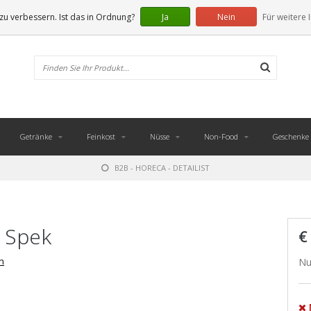
u verbessern. Ist das in Ordnung?
Ja
Nein
Für weitere 
Getränke
Feinkost
Nüsse
Non-Food
Geschenke
B2B - HORECA - DETAILIST
t Spek
€
n
Nu