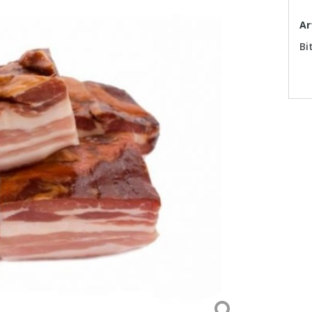
Ar
Bi