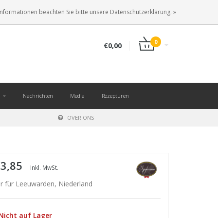
DE
ANMELDEN
KUNDENKONTO ANLEGEN
Informationen beachten Sie bitte unsere Datenschutzerklärung. »
0
€0,00
Nachrichten
Media
Rezepturen
OVER ONS
 3,85
Inkl. MwSt.
r für Leeuwarden, Niederland
Nicht auf Lager