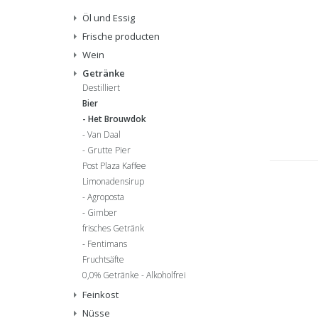
Öl und Essig
Frische producten
Wein
Getränke
Destilliert
Bier
Het Brouwdok
Van Daal
Grutte Pier
Post Plaza Kaffee
Limonadensirup
Agroposta
Gimber
frisches Getränk
Fentimans
Fruchtsäfte
0,0% Getränke - Alkoholfrei
Feinkost
Nüsse