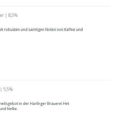
er | 8,5%
r mit robusten und samtigen Noten von Kaffee und
| 5,5%
eitsgebot in der Harlinger Brauerei Het
und Nelke.