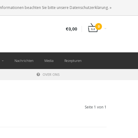
DE
ANMELDEN
KUNDENKONTO ANLEGEN
Informationen beachten Sie bitte unsere Datenschutzerklärung. »
0
€0,00
Nachrichten
Media
Rezepturen
OVER ONS
Seite 1 von 1