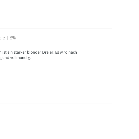
ple | 8%
st ein starker blonder Dreier. Es wird nach
ig und vollmundig.