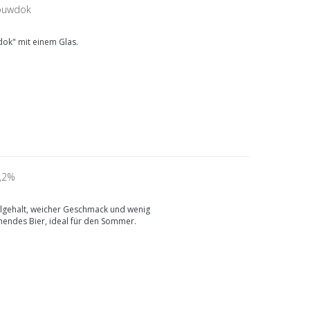
ouwdok
dok" mit einem Glas.
4,2%
olgehalt, weicher Geschmack und wenig
chendes Bier, ideal für den Sommer.