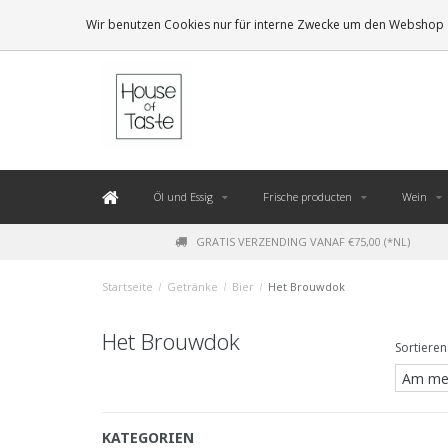
LEVERING BINNEN 48 UUR. *
Wir benutzen Cookies nur für interne Zwecke um den Webshop z
Öl und Essig
Frische producten
Wein
GRATIS VERZENDING VANAF €75,00 (*NL)
Startseite
/
Getränke
/
Bier
/
Het Brouwdok
Het Brouwdok
Sortieren
KATEGORIEN