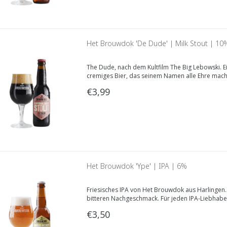
Het Brouwdok 'De Dude' | Milk Stout | 10
The Dude, nach dem Kultfilm The Big Lebowski. Ein
cremiges Bier, das seinem Namen alle Ehre macht,
"der Kerl".
€3,99
Het Brouwdok 'Ype' | IPA | 6%
Friesisches IPA von Het Brouwdok aus Harlingen.
bitteren Nachgeschmack. Für jeden IPA-Liebhaber
€3,50