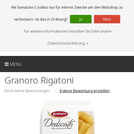
DE
0 Artikel
Wir benutzen Cookies nur für interne Zwecke um den Webshop zu
verbessern. Ist das in Ordnung?
Ja
Nein
Für weitere Informationen beachten Sie bitte unsere
Datenschutzerklärung. »
MENU
Granoro Rigatoni
Noch keine Bewertungen
|
Eigene Bewertung erstellen