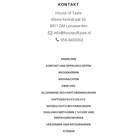
KONTAKT
House of Taste
Kleine Kerkstraat 36
8911 DM
Leeuwarden
info@houseoftaste.nl
058-8430363
ANMELDEN
KONTAKT UND ÖFFNUNGSZEITEN
BROODHEEREN
WEIHNACHTEN
ÜBER UNS
ALLGEMEINE GESCHÄFTSBEDINGUNGEN
HAFTUNGSAUSSCHLUSS
DATENSCHUTZ-BESTIMMUNGEN
ZAHLUNGSMETHODEN | SICHER UND
VERTRAUENSWÜRDIG
VERSENDEN UND RETOURNIEREN
SITEMAP