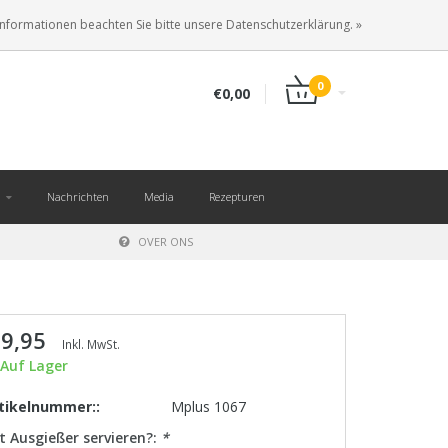
DE
ANMELDEN
KUNDENKONTO ANLEGEN
Informationen beachten Sie bitte unsere Datenschutzerklärung. »
0
€0,00
Nachrichten
Media
Rezepturen
OVER ONS
 9,95
Inkl. MwSt.
Auf Lager
tikelnummer::
Mplus 1067
t Ausgießer servieren?:
*