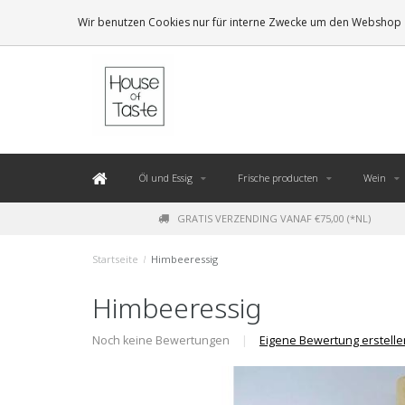
LEVERING BINNEN 48 UUR. *
Wir benutzen Cookies nur für interne Zwecke um den Webshop z
Öl und Essig
Frische producten
Wein
GRATIS VERZENDING VANAF €75,00 (*NL)
Startseite
/
Himbeeressig
Himbeeressig
Noch keine Bewertungen
|
Eigene Bewertung erstelle