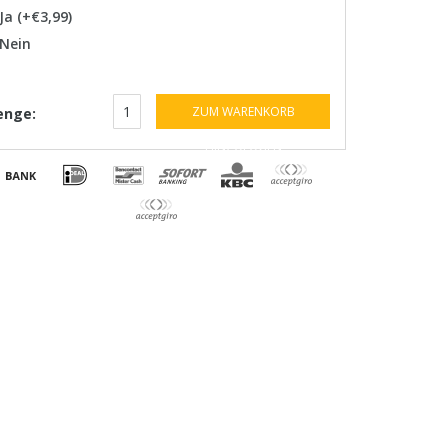
Ja (+€3,99)
Nein
ZUM WARENKORB
nge:
HINZUFÜGEN