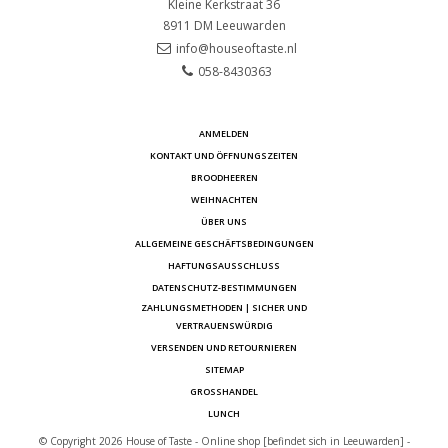
Kleine Kerkstraat 36
8911 DM
Leeuwarden
info@houseoftaste.nl
058-8430363
ANMELDEN
KONTAKT UND ÖFFNUNGSZEITEN
BROODHEEREN
WEIHNACHTEN
ÜBER UNS
ALLGEMEINE GESCHÄFTSBEDINGUNGEN
HAFTUNGSAUSSCHLUSS
DATENSCHUTZ-BESTIMMUNGEN
ZAHLUNGSMETHODEN | SICHER UND
VERTRAUENSWÜRDIG
VERSENDEN UND RETOURNIEREN
SITEMAP
GROSSHANDEL
LUNCH
© Copyright 2026 House of Taste - Online shop [befindet sich in Leeuwarden] -