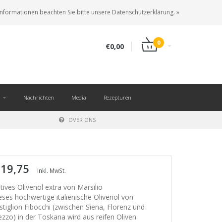
DE
ANMELDEN
KUNDENKONTO ANLEGEN
Informationen beachten Sie bitte unsere Datenschutzerklärung. »
0
€0,00
Nachrichten
Media
Rezepturen
OVER ONS
 19,75
Inkl. MwSt.
tives Olivenöl extra von Marsilio
eses hochwertige italienische Olivenöl von
stiglion Fibocchi (zwischen Siena, Florenz und
ezzo) in der Toskana wird aus reifen Oliven