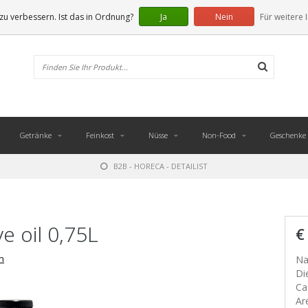
u verbessern. Ist das in Ordnung?
Ja
Nein
Für weitere 
Getränke
Feinkost
Nüsse
Non-Food
Geschenke
B2B - HORECA - DETAILIST
ve oil 0,75L
€
n
Na
Di
Ca
Ar