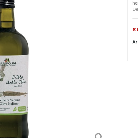
he
De
Ar