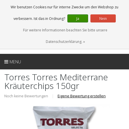
DE
0 Artikel
Wir benutzen Cookies nur für interne Zwecke um den Webshop zu
verbessern. Ist das in Ordnung?
Ja
Nein
Für weitere Informationen beachten Sie bitte unsere
Datenschutzerklärung. »
MENU
Torres Torres Mediterrane
Kräuterchips 150gr
Noch keine Bewertungen
|
Eigene Bewertung erstellen