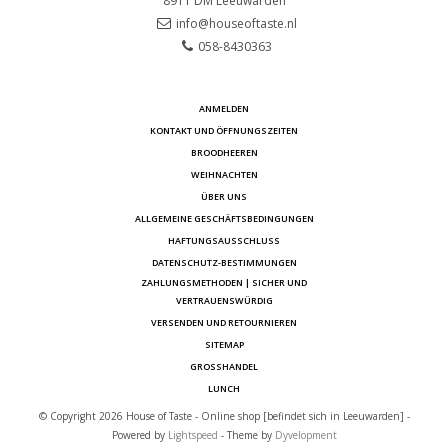
8911 DM
Leeuwarden
info@houseoftaste.nl
058-8430363
ANMELDEN
KONTAKT UND ÖFFNUNGSZEITEN
BROODHEEREN
WEIHNACHTEN
ÜBER UNS
ALLGEMEINE GESCHÄFTSBEDINGUNGEN
HAFTUNGSAUSSCHLUSS
DATENSCHUTZ-BESTIMMUNGEN
ZAHLUNGSMETHODEN | SICHER UND
VERTRAUENSWÜRDIG
VERSENDEN UND RETOURNIEREN
SITEMAP
GROSSHANDEL
LUNCH
© Copyright 2026 House of Taste - Online shop [befindet sich in Leeuwarden] -
Powered by
Lightspeed
- Theme by
Dyvelopment