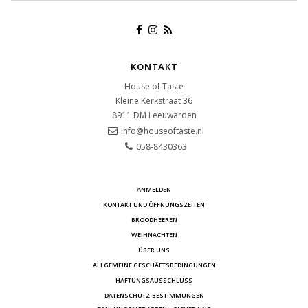
KONTAKT
House of Taste
Kleine Kerkstraat 36
8911 DM
Leeuwarden
info@houseoftaste.nl
058-8430363
ANMELDEN
KONTAKT UND ÖFFNUNGSZEITEN
BROODHEEREN
WEIHNACHTEN
ÜBER UNS
ALLGEMEINE GESCHÄFTSBEDINGUNGEN
HAFTUNGSAUSSCHLUSS
DATENSCHUTZ-BESTIMMUNGEN