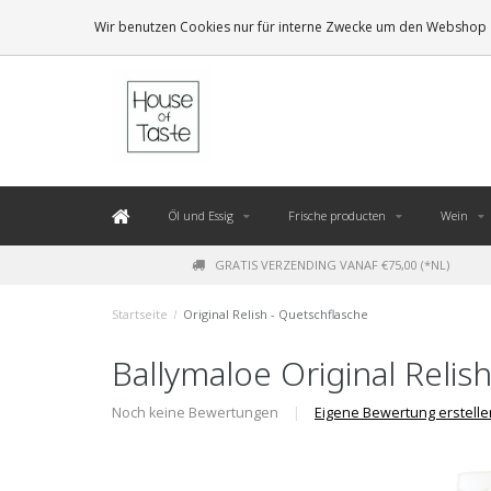
LEVERING BINNEN 48 UUR. *
Wir benutzen Cookies nur für interne Zwecke um den Webshop z
Öl und Essig
Frische producten
Wein
GRATIS VERZENDING VANAF €75,00 (*NL)
Startseite
/
Original Relish - Quetschflasche
Ballymaloe Original Relis
Noch keine Bewertungen
|
Eigene Bewertung erstelle