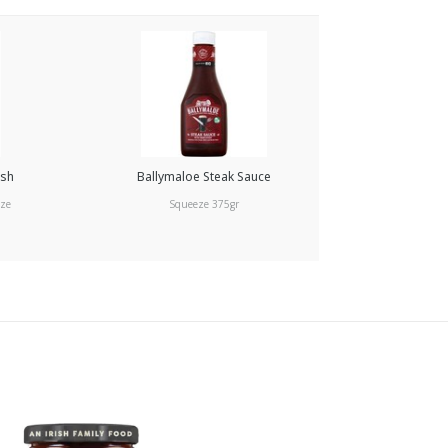
ish
Ballymaloe Steak Sauce
ze
Squeeze 375gr