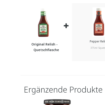
Pepper Rel
Original Relish -
375ml Squee
Quetschflasche
Ergänzende Produkte