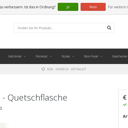
u verbessern. Ist das in Ordnung?
Ja
Nein
Für weitere 
Getränke
Feinkost
Nüsse
Non-Food
Geschenke
B2B - HORECA - DETAILIST
h - Quetschflasche
€
n
Ar