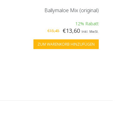
Ballymaloe Mix (original)
12% Rabatt
€13,60
€15,45
Inkl. MwSt.
ZUM WARENKORB HINZUFÜGEN