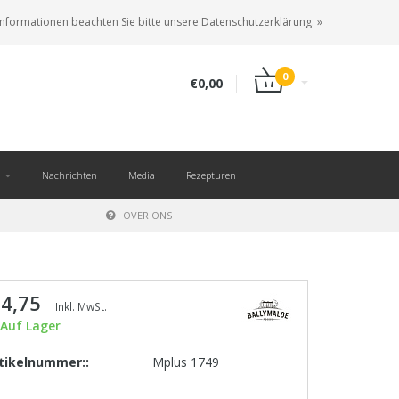
DE
ANMELDEN
KUNDENKONTO ANLEGEN
Informationen beachten Sie bitte unsere Datenschutzerklärung. »
0
€0,00
Nachrichten
Media
Rezepturen
OVER ONS
 4,75
Inkl. MwSt.
Auf Lager
tikelnummer::
Mplus 1749