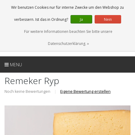
DE
0 Artikel
Wir benutzen Cookies nur für interne Zwecke um den Webshop zu
verbessern. Ist das in Ordnung?
Ja
Nein
Für weitere Informationen beachten Sie bitte unsere
Datenschutzerklärung. »
MENU
Remeker Ryp
Noch keine Bewertungen
|
Eigene Bewertung erstellen