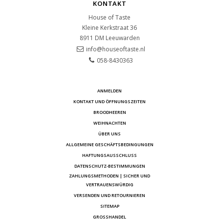
KONTAKT
House of Taste
Kleine Kerkstraat 36
8911 DM
Leeuwarden
info@houseoftaste.nl
058-8430363
ANMELDEN
KONTAKT UND ÖFFNUNGSZEITEN
BROODHEEREN
WEIHNACHTEN
ÜBER UNS
ALLGEMEINE GESCHÄFTSBEDINGUNGEN
HAFTUNGSAUSSCHLUSS
DATENSCHUTZ-BESTIMMUNGEN
ZAHLUNGSMETHODEN | SICHER UND
VERTRAUENSWÜRDIG
VERSENDEN UND RETOURNIEREN
SITEMAP
GROSSHANDEL