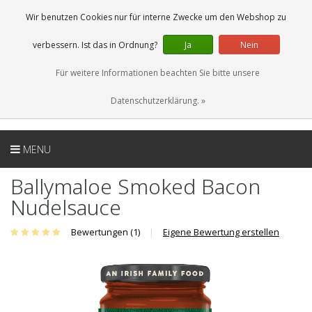
DE
0 Artikel
Wir benutzen Cookies nur für interne Zwecke um den Webshop zu
verbessern. Ist das in Ordnung?
Ja
Nein
Für weitere Informationen beachten Sie bitte unsere
Datenschutzerklärung. »
MENU
Ballymaloe Smoked Bacon
Nudelsauce
Bewertungen (1)
|
Eigene Bewertung erstellen