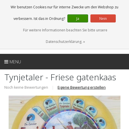
DE
0 Artikel
Wir benutzen Cookies nur für interne Zwecke um den Webshop zu
verbessern. Ist das in Ordnung?
Ja
Nein
Für weitere Informationen beachten Sie bitte unsere
Datenschutzerklärung. »
MENU
Tynjetaler - Friese gatenkaas
Noch keine Bewertungen
|
Eigene Bewertung erstellen