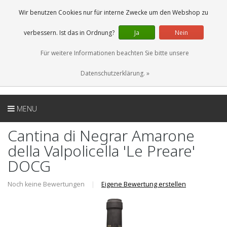
DE
0 Artikel
Wir benutzen Cookies nur für interne Zwecke um den Webshop zu
verbessern. Ist das in Ordnung?
Ja
Nein
Für weitere Informationen beachten Sie bitte unsere
Datenschutzerklärung. »
MENU
Cantina di Negrar Amarone
della Valpolicella 'Le Preare'
DOCG
Noch keine Bewertungen
|
Eigene Bewertung erstellen