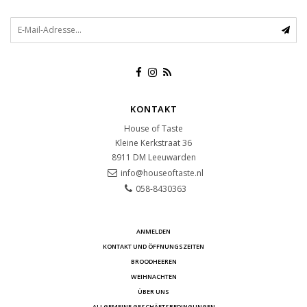
KONTAKT
House of Taste
Kleine Kerkstraat 36
8911 DM
Leeuwarden
info@houseoftaste.nl
058-8430363
ANMELDEN
KONTAKT UND ÖFFNUNGSZEITEN
BROODHEEREN
WEIHNACHTEN
ÜBER UNS
ALLGEMEINE GESCHÄFTSBEDINGUNGEN