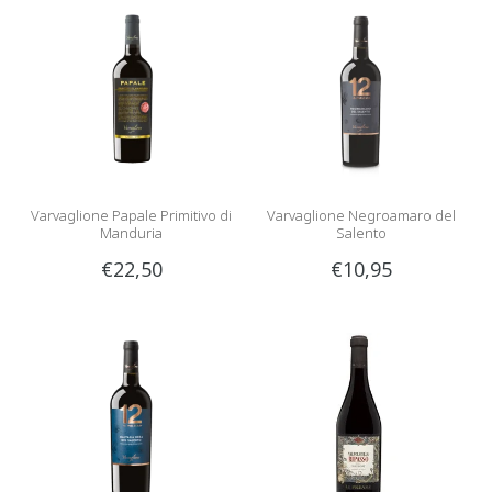
Varvaglione Papale Primitivo di
Varvaglione Negroamaro del
Manduria
Salento
€22,50
€10,95