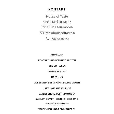
KONTAKT
House of Taste
Kleine Kerkstraat 36
8911 DM
Leeuwarden
info@houseoftaste.nl
058-8430363
ANMELDEN
KONTAKT UND ÖFFNUNGSZEITEN
BROODHEEREN
WEIHNACHTEN
ÜBER UNS
ALLGEMEINE GESCHÄFTSBEDINGUNGEN
HAFTUNGSAUSSCHLUSS
DATENSCHUTZ-BESTIMMUNGEN
ZAHLUNGSMETHODEN | SICHER UND
VERTRAUENSWÜRDIG
VERSENDEN UND RETOURNIEREN