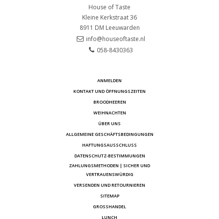
House of Taste
Kleine Kerkstraat 36
8911 DM
Leeuwarden
info@houseoftaste.nl
058-8430363
ANMELDEN
KONTAKT UND ÖFFNUNGSZEITEN
BROODHEEREN
WEIHNACHTEN
ÜBER UNS
ALLGEMEINE GESCHÄFTSBEDINGUNGEN
HAFTUNGSAUSSCHLUSS
DATENSCHUTZ-BESTIMMUNGEN
ZAHLUNGSMETHODEN | SICHER UND
VERTRAUENSWÜRDIG
VERSENDEN UND RETOURNIEREN
SITEMAP
GROSSHANDEL
LUNCH