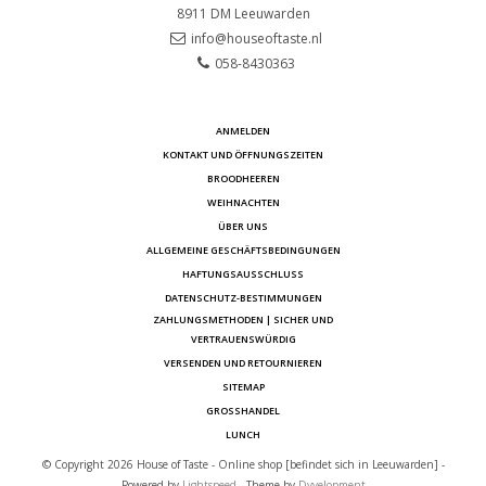
8911 DM
Leeuwarden
info@houseoftaste.nl
058-8430363
ANMELDEN
KONTAKT UND ÖFFNUNGSZEITEN
BROODHEEREN
WEIHNACHTEN
ÜBER UNS
ALLGEMEINE GESCHÄFTSBEDINGUNGEN
HAFTUNGSAUSSCHLUSS
DATENSCHUTZ-BESTIMMUNGEN
ZAHLUNGSMETHODEN | SICHER UND
VERTRAUENSWÜRDIG
VERSENDEN UND RETOURNIEREN
SITEMAP
GROSSHANDEL
LUNCH
© Copyright 2026 House of Taste - Online shop [befindet sich in Leeuwarden] -
Powered by
Lightspeed
- Theme by
Dyvelopment