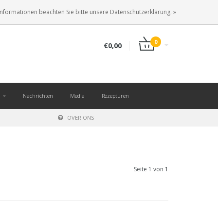
DE
ANMELDEN
KUNDENKONTO ANLEGEN
Informationen beachten Sie bitte unsere Datenschutzerklärung. »
0
€0,00
Nachrichten
Media
Rezepturen
OVER ONS
Seite 1 von 1