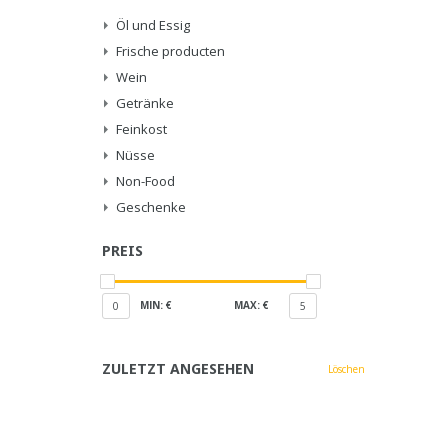
Öl und Essig
Frische producten
Wein
Getränke
Feinkost
Nüsse
Non-Food
Geschenke
PREIS
MIN: €
MAX: €
0
5
ZULETZT ANGESEHEN
Löschen