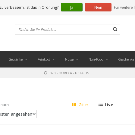
u verbessern. Ist das in Ordnung?
Ja
Nein
Für weitere 
Getränke
Feinkost
Nüsse
Non-Food
Geschenke
B2B - HORECA - DETAILIST
 nach:
Gitter
Liste