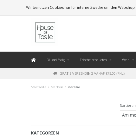
LEVERING BINNEN 48 UUR. *
Wir benutzen Cookies nur für interne Zwecke um den Webshop z
Öl und Essig
Frische producten
Wein
GRATIS VERZENDING VANAF €75,00 (*NL)
Startseite
/
Marken
/
Marsilio
Sortieren
KATEGORIEN