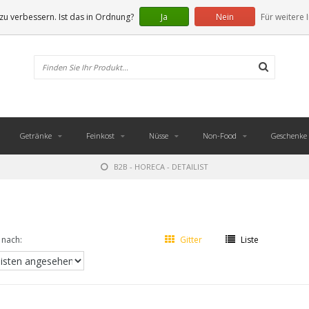
u verbessern. Ist das in Ordnung?
Ja
Nein
Für weitere 
Getränke
Feinkost
Nüsse
Non-Food
Geschenke
B2B - HORECA - DETAILIST
 nach:
Gitter
Liste