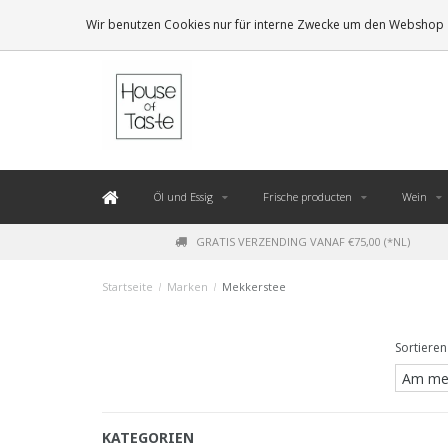
LEVERING BINNEN 48 UUR. *
Wir benutzen Cookies nur für interne Zwecke um den Webshop z
Öl und Essig
Frische producten
Wein
GRATIS VERZENDING VANAF €75,00 (*NL)
Startseite
/
Marken
/
Mekkerstee
Sortieren
KATEGORIEN