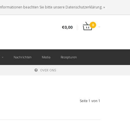
DE
ANMELDEN
KUNDENKONTO ANLEGEN
Informationen beachten Sie bitte unsere Datenschutzerklärung. »
0
€0,00
Nachrichten
Media
Rezepturen
OVER ONS
Seite 1 von 1