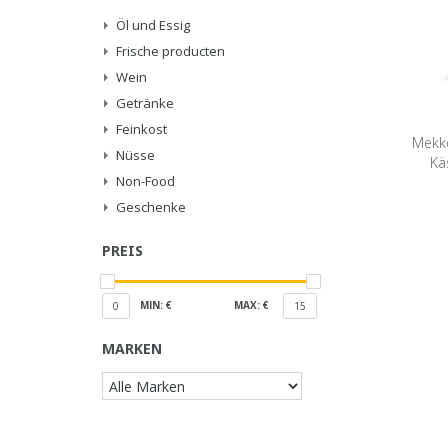
Öl und Essig
Frische producten
Wein
Getränke
Feinkost
Mekk
Nüsse
Kä
Non-Food
Geschenke
PREIS
MIN: €
MAX: €
0
15
MARKEN