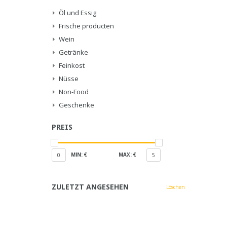
Öl und Essig
Frische producten
Wein
Getränke
Feinkost
Nüsse
Non-Food
Geschenke
PREIS
MIN: €
MAX: €
0
5
ZULETZT ANGESEHEN
Löschen