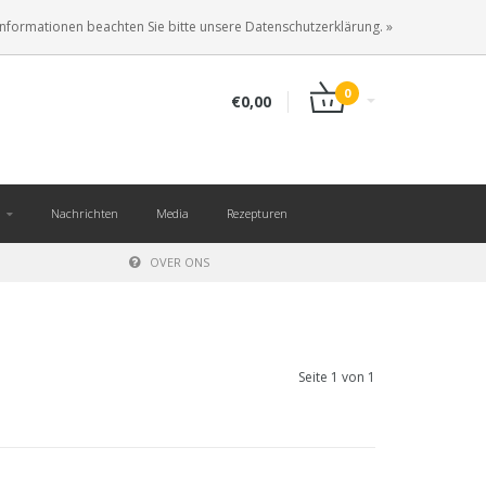
DE
ANMELDEN
KUNDENKONTO ANLEGEN
Informationen beachten Sie bitte unsere Datenschutzerklärung. »
0
€0,00
Nachrichten
Media
Rezepturen
OVER ONS
Seite 1 von 1