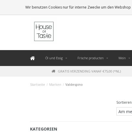
LEVERING BINNEN 48 UUR. *
Wir benutzen Cookies nur für interne Zwecke um den Webshop z
Öl und Essig
Frische producten
Wein
GRATIS VERZENDING VANAF €75,00 (*NL)
Startseite
/
Marken
/
Valdespino
Sortieren
KATEGORIEN