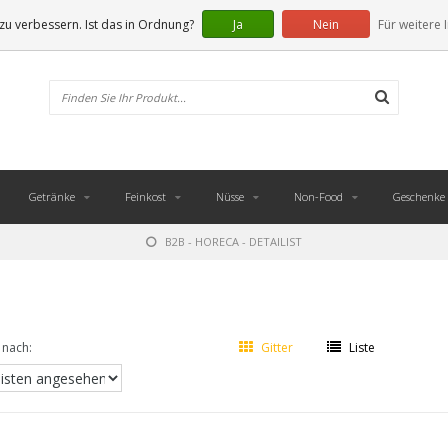
u verbessern. Ist das in Ordnung?
Ja
Nein
Für weitere 
Getränke
Feinkost
Nüsse
Non-Food
Geschenke
B2B - HORECA - DETAILIST
 nach:
Gitter
Liste