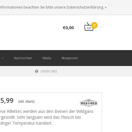
DE
ANMELDEN
KUNDENKONTO ANLEGEN
Informationen beachten Sie bitte unsere Datenschutzerklärung. »
0
€0,00
Nachrichten
Media
Rezepturen
OVER ONS
 5,99
Inkl. MwSt.
ese Rillettes werden aus den Beinen der Wildgans
rgestellt. Sehr langsam wird das Fleisch bei
edriger Temperatur kandiert.