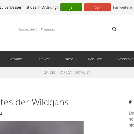
u verbessern. Ist das in Ordnung?
Ja
Nein
Für weitere 
Getränke
Feinkost
Nüsse
Non-Food
Geschenke
B2B - HORECA - DETAILIST
ttes der Wildgans
€
n
Di
he
ni