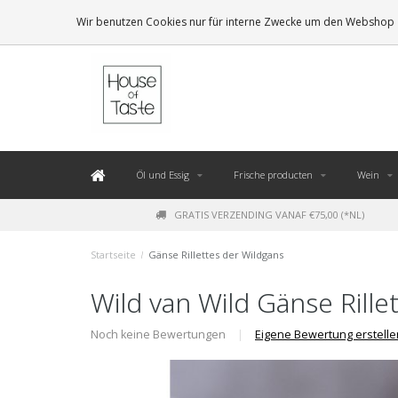
LEVERING BINNEN 48 UUR. *
Wir benutzen Cookies nur für interne Zwecke um den Webshop z
Öl und Essig
Frische producten
Wein
GRATIS VERZENDING VANAF €75,00 (*NL)
Startseite
/
Gänse Rillettes der Wildgans
Wild van Wild Gänse Rille
Noch keine Bewertungen
|
Eigene Bewertung erstelle