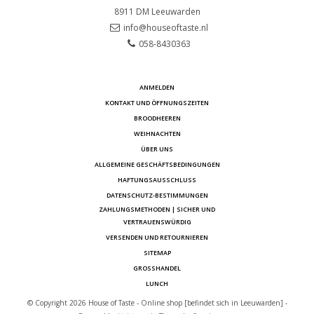
8911 DM
Leeuwarden
info@houseoftaste.nl
058-8430363
ANMELDEN
KONTAKT UND ÖFFNUNGSZEITEN
BROODHEEREN
WEIHNACHTEN
ÜBER UNS
ALLGEMEINE GESCHÄFTSBEDINGUNGEN
HAFTUNGSAUSSCHLUSS
DATENSCHUTZ-BESTIMMUNGEN
ZAHLUNGSMETHODEN | SICHER UND
VERTRAUENSWÜRDIG
VERSENDEN UND RETOURNIEREN
SITEMAP
GROSSHANDEL
LUNCH
© Copyright 2026 House of Taste - Online shop [befindet sich in Leeuwarden] -