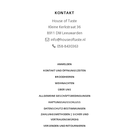
KONTAKT
House of Taste
Kleine Kerkstraat 36
8911 DM
Leeuwarden
info@houseoftaste.nl
058-8430363
ANMELDEN
KONTAKT UND ÖFFNUNGSZEITEN
BROODHEEREN
WEIHNACHTEN
ÜBER UNS
ALLGEMEINE GESCHÄFTSBEDINGUNGEN
HAFTUNGSAUSSCHLUSS
DATENSCHUTZ-BESTIMMUNGEN
ZAHLUNGSMETHODEN | SICHER UND
VERTRAUENSWÜRDIG
VERSENDEN UND RETOURNIEREN