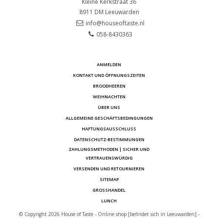
Kleine Kerkstraat 36
8911 DM
Leeuwarden
info@houseoftaste.nl
058-8430363
ANMELDEN
KONTAKT UND ÖFFNUNGSZEITEN
BROODHEEREN
WEIHNACHTEN
ÜBER UNS
ALLGEMEINE GESCHÄFTSBEDINGUNGEN
HAFTUNGSAUSSCHLUSS
DATENSCHUTZ-BESTIMMUNGEN
ZAHLUNGSMETHODEN | SICHER UND
VERTRAUENSWÜRDIG
VERSENDEN UND RETOURNIEREN
SITEMAP
GROSSHANDEL
LUNCH
© Copyright 2026 House of Taste - Online shop [befindet sich in Leeuwarden] -