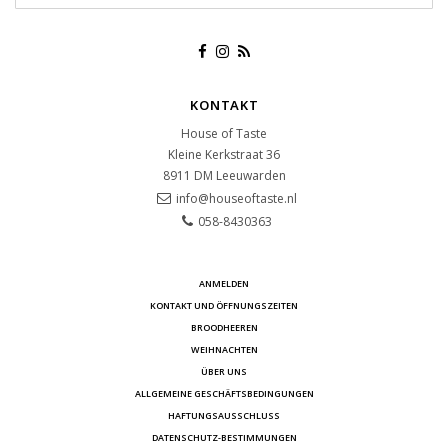
KONTAKT
House of Taste
Kleine Kerkstraat 36
8911 DM
Leeuwarden
info@houseoftaste.nl
058-8430363
ANMELDEN
KONTAKT UND ÖFFNUNGSZEITEN
BROODHEEREN
WEIHNACHTEN
ÜBER UNS
ALLGEMEINE GESCHÄFTSBEDINGUNGEN
HAFTUNGSAUSSCHLUSS
DATENSCHUTZ-BESTIMMUNGEN